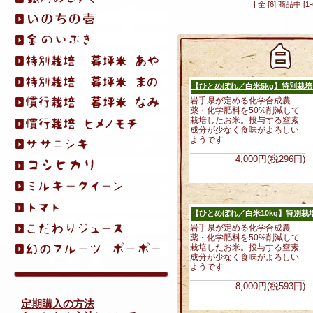
| 全 [6] 商品中
【ひとめぼれ／白米5kg】特別栽培
岩手県が定める化学合成農
薬・化学肥料を50%削減して
栽培したお米。投与する窒素
成分が少なく食味がよろしい
ようです
4,000円(税296円)
【ひとめぼれ／白米10kg】特別栽
岩手県が定める化学合成農
薬・化学肥料を50%削減して
栽培したお米。投与する窒素
成分が少なく食味がよろしい
ようです
8,000円(税593円)
定期購入の方法