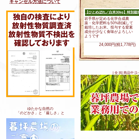
キャンセル方法について
【ひとめぼれ／白米30kg】特別栽
岩手県が定める化学合成農
薬・化学肥料を50%削減して
栽培したお米。投与する窒素
成分が少なく食味がよろしい
ようです
24,000円(税1,778円)
| 全 [6] 商品中
ゆたかな自然の
「のどかさ」と「厳しさ」と