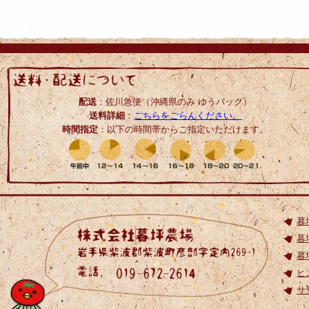
配送
：佐川急便（沖縄県のみ ゆうパック）
送料詳細
：
こちらをごらんください。
時間指定
：以下の時間帯からご指定いただけます。
暮
暮
暮
ヒ
サ