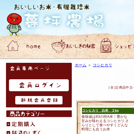
会員専用ページ
ホーム
＞
コシヒカリ
| 全 [1] 商品中
はじめてのお客様へ
コシヒカリ 白米 ２kg
食味値は83の特A米！豊かな
甘みが味わえるコシヒカリ さ
らりとして食べやすくどんな
料理にも合うお米