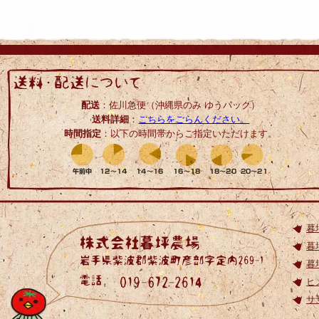
配送
：佐川急便（沖縄県のみ ゆうパック）
送料詳細
：
こちらをごらんください。
時間指定
：以下の時間帯からご指定いただけます。
暮
暮
暮
ヒ
サ